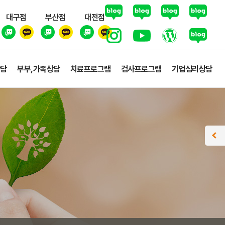
대구점
부산점
대전점
상담
부부,가족상담
치료프로그램
검사프로그램
기업심리상담