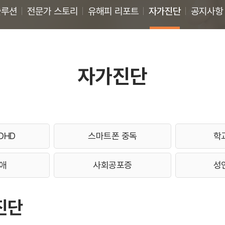
솔루션
전문가 스토리
유해피 리포트
자가진단
공지사항
자가진단
DHD
스마트폰 중독
학
애
사회공포증
성
진단