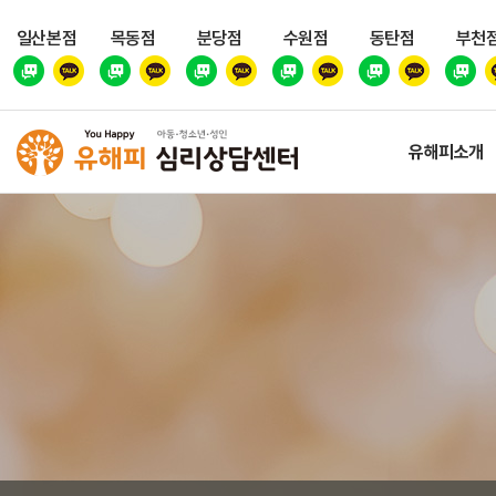
일산본점
목동점
분당점
수원점
동탄점
부천
유해피소개