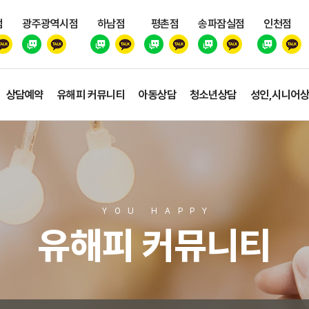
점
광주광역시점
하남점
평촌점
송파잠실점
인천점
상담예약
유해피 커뮤니티
아동상담
청소년상담
성인,시니어
YOU HAPP
Y
유해피 커뮤니티