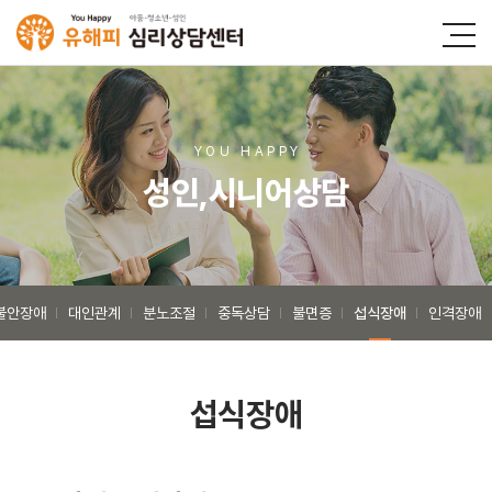
YOU HAPP
Y
성인,시니어상담
불안장애
대인관계
분노조절
중독상담
불면증
섭식장애
인격장애
섭식장애