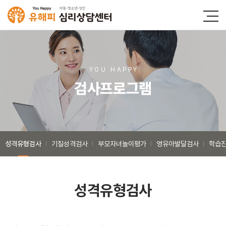
YOU HAPP
Y
검사프로그램
성격유형검사
기질성격검사
부모자녀놀이평가
영유아발달검사
학습
성격유형검사