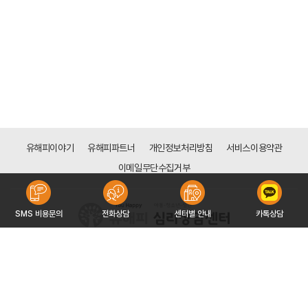
유해피이야기
유해피파트너
개인정보처리방침
서비스이용약관
이메일무단수집거부
SMS 비용문의
전화상담
센터별 안내
카톡상담
[분당점]
경기도 성남시 분당구 성남대로 165(금곡동 161), 3층 308호 (천사의 도시1차 상가)
대표자 : 전은주
사업자등록번호 : 532-91-00882
문의 : 031-715-3550