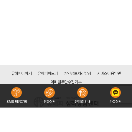
유해피이야기
유해피파트너
개인정보처리방침
서비스이용약관
이메일무단수집거부
SMS 비용문의
전화상담
센터별 안내
카톡상담
[분당점]
경기도 성남시 분당구 성남대로 165(금곡동 161), 3층 308호 (천사의 도시1차 상가)
대표자 : 전은주