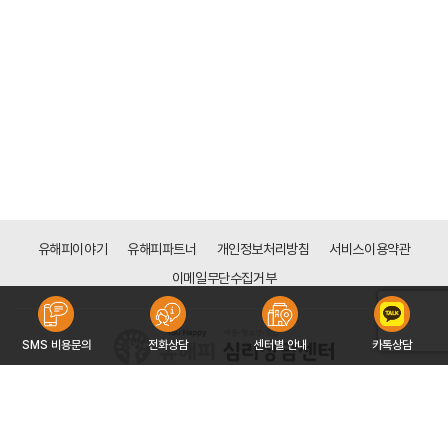
유해피이야기
유해피파트너
개인정보처리방침
서비스이용약관
이메일무단수집거부
SMS 비용문의
전화상담
센터별 안내
카톡상담
[분당점]
경기도 성남시 분당구 성남대로 165(금곡동 161), 3층 308호 (천사의 도시1차 상가)
대표자 : 전은주