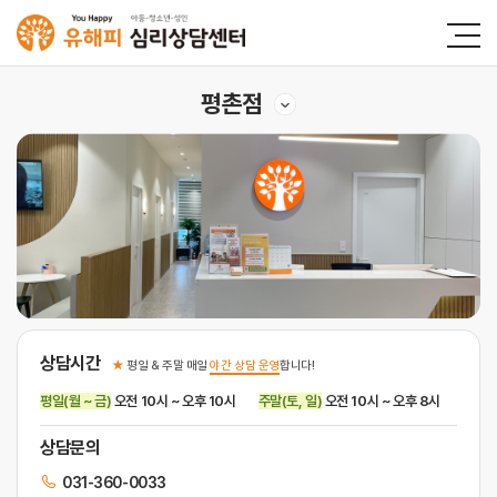
평촌점
상담시간
★
평일 & 주말 매일
야간 상담 운영
합니다!
평일(월 ~ 금)
오전 10시 ~ 오후 10시
주말(토, 일)
오전 10시 ~ 오후 8시
상담문의
031-360-0033