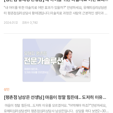
"내 아이를 위한 미술치료 어떤 효과가 있을까?" 안녕하세요, 유해피심리상담센
터 평촌점심리상담사 황애경입니다.미술치료 과정은 사람의 근본적인 생각과 감
정이 무의식으로부터 나올 때 종종 언어보다는 이미지 상태로 나온다는 생각에 기
2024.01.12
조회수 3,782
반하고 있습니다.&nbs...
성인
[평촌점 남상은 선생님] 마음이 정말 힘든데... 도저히 이유를 모르겠어요.
마음이 정말 힘든데...도저히 이유를 모르겠어요. "어떡해야 하죠?"안녕하세요,
유해피심리상담센터 평촌점심리상담사 남상은입니다. 상담을 하다 보면2~30대