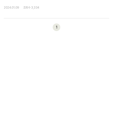
청년분들이 직장에서, 학교에서그리고 가족 안에서 힘든 마음으로찾아오시는 분
2024.01.09
조회수 3,334
들이 많습니다. 이야기...
1