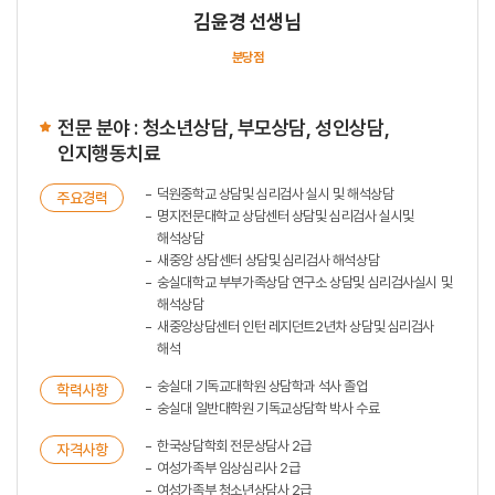
김윤경 선생님
분당점
전문 분야 : 청소년상담, 부모상담, 성인상담,
인지행동치료
덕원중학교 상담및 심리검사 실시 및 해석상담
주요경력
명지전문대학교 상담센터 상담및 심리검사 실시및
해석상담
새중앙 상담센터 상담및 심리검사 해석상담
숭실대학교 부부가족상담 연구소 상담및 심리검사실시 및
해석상담
새중앙상담센터 인턴 레지던트2년차 상담및 심리검사
해석
숭실대 기독교대학원 상담학과 석사 졸업
학력사항
숭실대 일반대학원 기독교상담학 박사 수료
한국상담학회 전문상담사 2급
자격사항
여성가족부 임상심리사 2급
여성가족부 청소년상담사 2급