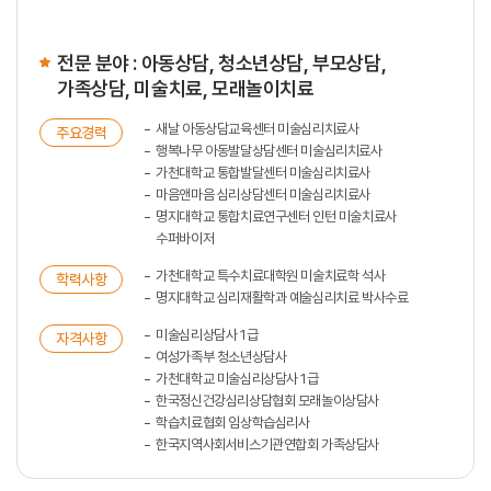
전문 분야 : 아동상담, 청소년상담, 부모상담,
가족상담, 미술치료, 모래놀이치료
새날 아동상담교육센터 미술심리치료사
주요경력
행복나무 아동발달상담센터 미술심리치료사
가천대학교 통합발달센터 미술심리치료사
마음앤마음 심리상담센터 미술심리치료사
명지대학교 통합치료연구센터 인턴 미술치료사
수퍼바이저
가천대학교 특수치료대학원 미술치료학 석사
학력사항
명지대학교 심리재활학과 예술심리치료 박사수료
미술심리상담사 1급
자격사항
여성가족부 청소년상담사
가천대학교 미술심리상담사 1급
한국정신건강심리상담협회 모래놀이상담사
학습치료협회 임상학습심리사
한국지역사회서비스기관연합회 가족상담사