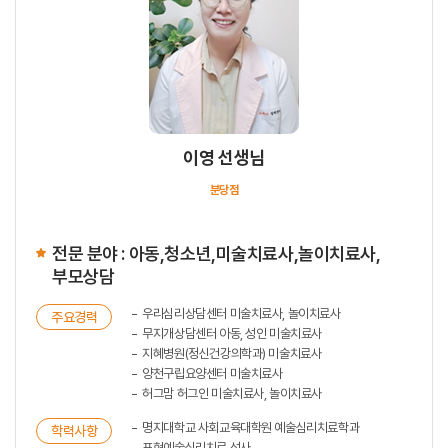
이영 선생님
분당점
전문 분야 : 아동,청소년,미술치료사,놀이치료사,
부모상담
우리심리상담센터 미술치료사, 놀이치료사
주요경력
무지개상담센터 아동, 성인 미술치료사
지혜병원(정신건강의학과) 미술치료사
양천구립요양센터 미술치료사
허그맘 허그인 미술치료사, 놀이치료사
명지대학교 사회교육대학원 예술심리치료학과
학력사항
표현예술심리치료 석사