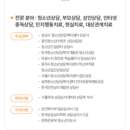
전문 분야 : 청소년상담, 부모상담, 성인상담, 인터넷
중독상담, 인지행동치료, 현실치료, 대상관계치료
성남시 청소년상담복지센터 상담사
주요경력
광진청소년수련과 선임상담원
청소년드림센터 상담사
한국청소년상담복지개발원 청소년상담
마음누리 정찬호 학습클리닉 임상심리사
광주시청소년상담복지센터 학교부적응
청소년집단상담상담
서울시청소년상담복지센터 집단상담
송파청소년상담복지센터 인터넷중독예방상담
한국안전심리개발원 상담사
가톨릭대 상담심리대학원 상담학 석사
학력사항
보건복지부 임상심리사 1급
자격사항
한국상담심리학회 상담심리사 2급
문화관광부 청소년지도사