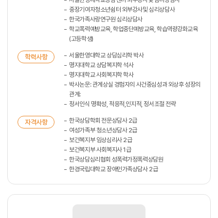
중장기여자청소년쉼터 외부강사및 심리상담사
한국가족사랑연구원 심리상담사
학교폭력예방교육, 학업중단예방교육, 학습역량강화교육
(고등학생)
서울한영대학교 상담심리학 박사
학력사항
명지대학교 상담복지학 석사
명지대학교 사회복지학 학사
박사논문: 관계상실 경험자의 사건중심성과 외상후 성장의
관계:
정서인식 명확성, 적응적,인지적, 정서조절 전략
한국상담학회 전문상담사 2급
자격사항
여성가족부 청소년상담사 2급
보건복지부 임상심리사 2급
보건복지부 사회복지사 1급
한국상담심리협회 성폭력가정폭력상담원
한경국립대학교 장애인가족상담사 2급