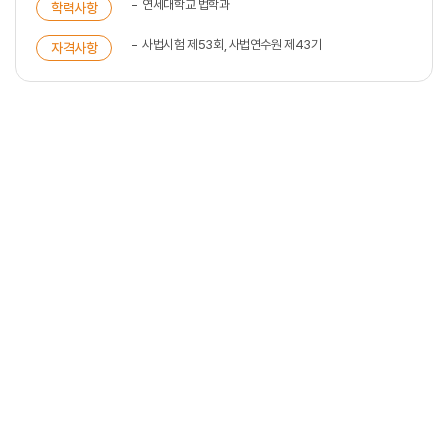
연세대학교 법학과
학력사항
사법시험 제53회, 사법연수원 제43기
자격사항