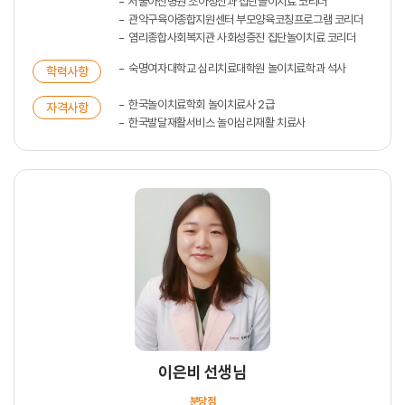
서울아산병원 소아정신과 집단놀이치료 코리더
관악구육아종합지원센터 부모양육코칭프로그램 코리더
염리종합사회복지관 사회성증진 집단놀이치료 코리더
숙명여자대학교 심리치료대학원 놀이치료학과 석사
학력사항
한국놀이치료학회 놀이치료사 2급
자격사항
한국발달재활서비스 놀이심리재활 치료사
이은비 선생님
분당점