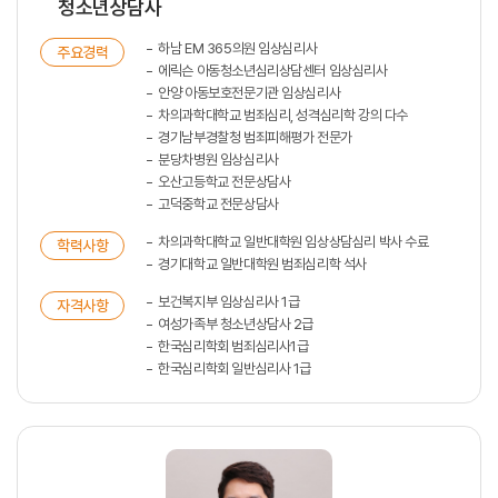
청소년상담사
하남 EM 365의원 임상심리사
주요경력
에릭슨 아동청소년심리상담센터 임상심리사
안양 아동보호전문기관 임상심리사
차의과학대학교 범죄심리, 성격심리학 강의 다수
경기남부경찰청 범죄피해평가 전문가
분당차병원 임상심리사
오산고등학교 전문상담사
고덕중학교 전문상담사
차의과학대학교 일반대학원 임상상담심리 박사 수료
학력사항
경기대학교 일반대학원 범죄심리학 석사
보건복지부 임상심리사 1급
자격사항
여성가족부 청소년상담사 2급
한국심리학회 범죄심리사1급
한국심리학회 일반심리사 1급