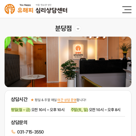
분당점
상담시간
★
평일 & 주말 매일
야간 상담 운영
합니다!
평일(월 ~ 금)
오전 10시 ~ 오후 10시
주말(토, 일)
오전 10시 ~ 오후 8시
상담문의
031-715-3550