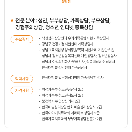
분당점
전문 분야 : 성인, 부부상담, 가족상담, 부모상담,
경험주의상담, 청소년 인터넷 중독상담
백상심리상담센터 우리가족통합지원 가족상담사
주요경력
강남구 건강가정지원센터 가족상담사
성남교육지원청 성희롱,성폭력 사안처리 지원단 위원
성남시 청소년상담복지센터 개인상담사, 청소년상담사
성남시 여성의전화 사무국 간사, 성폭력상담소 상담사
단국대학교 상담센터 가족상담사
단국대학교 법무행정대학원 가족상담학 석사
학력사항
여성가족부 청소년상담사 2급
자격사항
여성가족부 청소년지도사 2급
보건복지부 임상심리사 2급
한국미술심리상담협회 미술심리상담사 2급
한국이야기치료학회 네러티브 상담사 2급
한국가족치료학회 부부가족상담전문가 2급