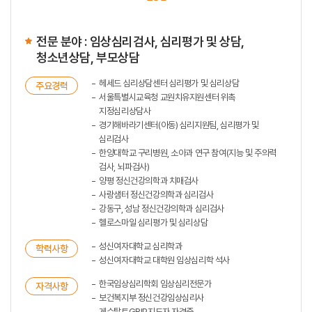
전문 분야 : 임상심리검사, 심리평가 및 상담,
청소년상담, 부모상담
헤세드 심리상담센터 심리평가 및 심리상담
주요경력
서울특별시교육청 교원치유지원센터 위촉
지정심리상담사
경기해바라기센터(아동) 심리지원팀, 심리평가 및
심리검사
한양대학교 구리병원, 소아과 연구 참여(지능 및 주의력
검사, 뇌파검사)
양평 정신건강의학과 치매검사
사랑샘터 정신건강의학과 심리검사
강동구, 성남 정신건강의학과 심리검사
헬로스마일 심리평가 및 심리상담
성신여자대학교 심리학과
학력사항
성신여자대학교 대학원 임상심리학 석사
한국임상심리학회 임상심리전문가
자격사항
보건복지부 정신건강임상심리사
게슈탈트GRIP지도자 자격증