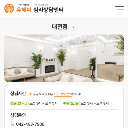
대전점
상담시간
★
평일 & 주말 매일
야간 상담 운영
합니다!
평일(월 ~ 금)
오전 9시 ~ 오후 9시
주말(토, 일)
오전 9시 ~ 오후 8시
상담문의
042-483-7909