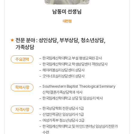
남동미 선생님
대전점
전문 분야 : 성인상담, 부부상담, 청소년상담,
가족상담
한국침례신학대학교 부설 평생교육원 강사
주요경력
한국침례신학대학교 학생상담센터 객원상담사
헤아려봄심리상담센터 상담사
굿이너프심리상담센터 상담사
Southwestern Baptist Theological Seminary
학력사항
신학/결혼가족상담학과 석사
한국침례신학대학교 상담 및 임상심리 박사
한국상담학회 전문상담사 1급
자격사항
산업인력공단 임상심리사 1급
여성가족부 청소년상담사 2급
한국침례신학대학교 및 마인드앤러닝 임상심리전문가
수련