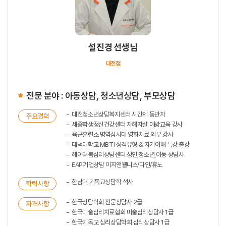
설진경 선생님
대전점
전문 분야 : 아동상담, 청소년상담, 부모상담
대전청소년상담복지센터 시간제 동반자
주요경력
세종학생정신건강센터 자해자살 예방교육 강사
육군훈련소 병역심사대 영화치료 외부 강사
대덕대학교 MBTI 성격유형 & 자기이해 특강 출강
헤아려봄심리상담센터 성인,청소년,아동 상담사
EAP기업상담 이지앤웰니스/다인/휴노
한남대 기독교상담학 석사
학력사항
한국상담학회 전문상담사 2급
자격사항
한국미술심리치료협회 미술심리상담사 1급
한국기독교 심리상담학회 심리상담사 1급