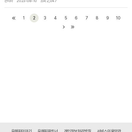
관리자
2023-08-10
조회 2,047
1
2
3
4
5
6
7
8
9
10
유해피이야기
유해피파트너
개인정보처리방침
서비스이용약관