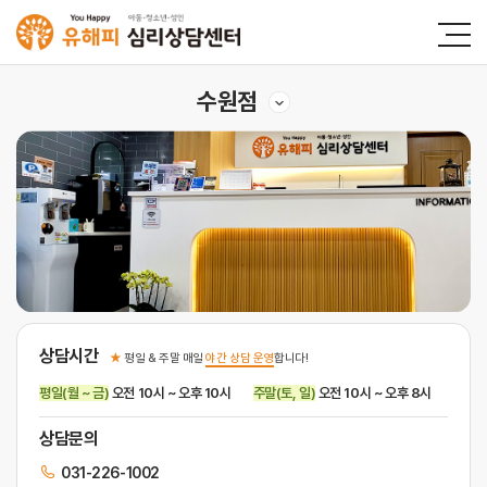
수원점
상담시간
★
평일 & 주말 매일
야간 상담 운영
합니다!
평일(월 ~ 금)
오전 10시 ~ 오후 10시
주말(토, 일)
오전 10시 ~ 오후 8시
상담문의
031-226-1002