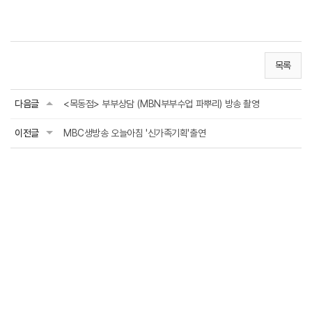
목록
다음글
<목동점> 부부상담 (MBN부부수업 파뿌리) 방송 촬영
이전글
MBC생방송 오늘아침 '신가족기획'출연