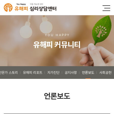
YOU HAPP
Y
유해피 커뮤니티
전문가 스토리
유해피 리포트
자가진단
공지사항
언론보도
사회공헌
언론보도