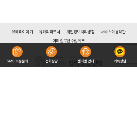
유해피이야기
유해피파트너
개인정보처리방침
서비스이용약관
이메일무단수집거부
SMS 비용문의
전화상담
센터별 안내
카톡상담
[분당점]
경기도 성남시 분당구 성남대로 165(금곡동 161), 3층 308호 (천사의 도시1차 상가)
대표자 : 전은주
사업자등록번호 : 532-91-00882
문의 : 031-715-3550
COPYRIGHT 2016 ©YOUHAPPY CORP. ALL RIGHT RESERVED