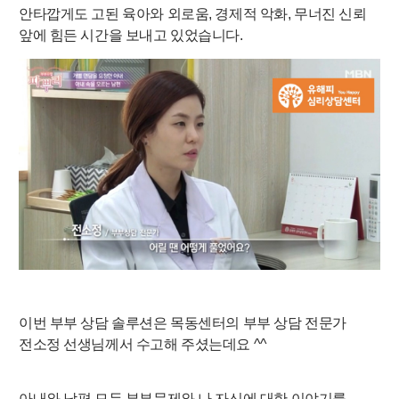
안타깝게도 고된 육아와
외로움,
경제적
악화,
무너진 신뢰
앞에 힘든 시간을 보내고 있었습니다.
이번
부부 상담
솔루션
은
목동센터의
부부 상담
전문가
전소정
선생님께서 수고해 주셨는데요 ^^
아내와 남편 모두
부부
문제와 나 자신에 대한 이야기를