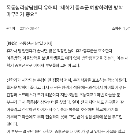
목동심리상담센터 유해피 “새학기 증후군 예방하려면 방학
마무리가 중요”
관리자
2017-09-14
조회수
1,511
[KNS뉴스통신=김정일 기자]
휴가나 명절연휴가 끝나면 많은 직장인들이 휴가증후군을 호소한다.
여름방학, 겨울방학을 보낸 학생들도 예외 없이 방학증후군을 겪는데, 이는 새
학기 증후군으로 이어져 부모들의 고민이 크다.
신학기가 시작되는 무렵이면 집중력 저하, 무기력감을 호소하는 학생이 많다.
즐거운 방학이 끝나고 다시 새로운 환경에 적응하는 과정에서 아이들이 겪는
긴장과 스트레스가 크기 때문이다.지난 3월말 초등학교 2학년 아들을 둔
부부가 근처 목동심리상담센터를 찾았다. 얼마 전 까지만 해도 친구들과 잘
어울리고 건강하던 아이가 자주 두통과 복통을 호소하며 학교에 가기를
거부하고 학습에도 부쩍 집중하지 못해 고민 끝에 상담센터에 문을 두드린
것이다.
이 부모는 말로만 듣던 새학기 증후군을 내 아이가 겪고 있다는 사실을 알고