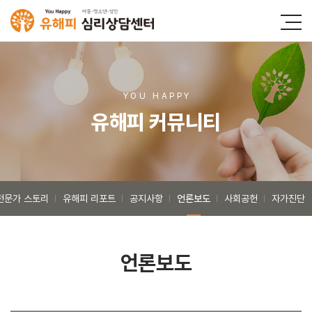
YOU HAPP
Y
유해피 커뮤니티
전문가 스토리
유해피 리포트
공지사항
언론보도
사회공헌
자가진단
언론보도