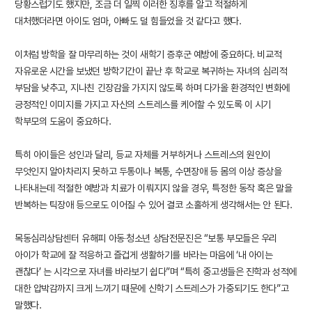
당황스럽기도 했지만, 조금 더 일찍 이러한 징후를 알고 적절하게
대처했더라면 아이도 엄마, 아빠도 덜 힘들었을 것 같다고 했다.
이처럼 방학을 잘 마무리하는 것이 새학기 증후군 예방에 중요하다. 비교적
자유로운 시간을 보냈던 방학기간이 끝난 후 학교로 복귀하는 자녀의 심리적
부담을 낮추고, 지나친 긴장감을 가지지 않도록 하며 다가올 환경적인 변화에
긍정적인 이미지를 가지고 자신의 스트레스를 케어할 수 있도록 이 시기
학부모의 도움이 중요하다.
특히 아이들은 성인과 달리, 등교 자체를 거부하거나 스트레스의 원인이
무엇인지 알아차리지 못하고 두통이나 복통, 수면장애 등 몸의 이상 증상을
나타내는데 적절한 예방과 치료가 이뤄지지 않을 경우, 특정한 동작 혹은 말을
반복하는 틱장애 등으로도 이어질 수 있어 결코 소홀하게 생각해서는 안 된다.
목동심리상담센터 유해피 아동‧청소년 상담전문진은 “보통 부모들은 우리
아이가 학교에 잘 적응하고 즐겁게 생활하기를 바라는 마음에 ‘내 아이는
괜찮다’ 는 시각으로 자녀를 바라보기 쉽다”며 “특히 중고생들은 진학과 성적에
대한 압박감까지 크게 느끼기 때문에 신학기 스트레스가 가중되기도 한다”고
말했다.