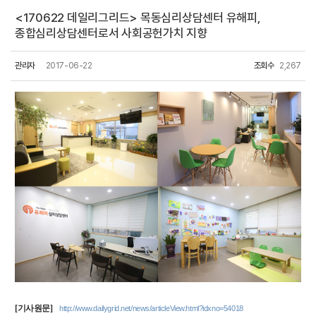
<170622 데일리그리드> 목동심리상담센터 유해피,
종합심리상담센터로서 사회공헌가치 지향
관리자
2017-06-22
조회수
2,267
[기사원문]
http://www.dailygrid.net/news/articleView.html?idxno=54018