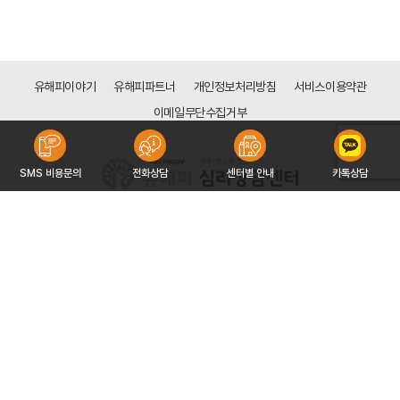
유해피이야기
유해피파트너
개인정보처리방침
서비스이용약관
이메일무단수집거부
SMS 비용문의
전화상담
센터별 안내
카톡상담
[목동점]
서울시 양천구 신목로 34 (신정동 128-113) 하나은행 신목동점 빌딩 6층
대표자 : 구자형
사업자등록번호 : 766-91-00151
문의 : 02-2642-3533
COPYRIGHT 2016 ©YOUHAPPY CORP. ALL RIGHT RESERVED