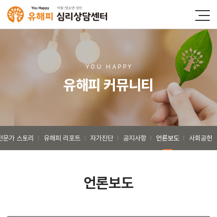
YOU HAPP
Y
유해피 커뮤니티
전문가 스토리
유해피 리포트
자가진단
공지사항
언론보도
사회공헌
언론보도