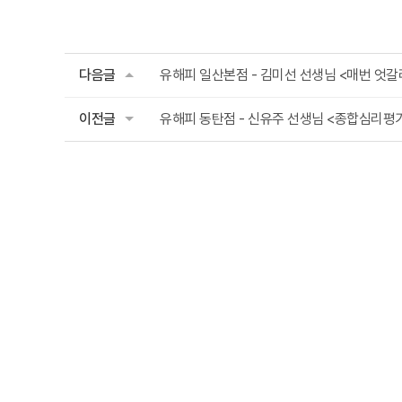
다음글
유해피 일산본점 - 김미선 선생님 <매번 엇갈
이전글
유해피 동탄점 - 신유주 선생님 <종합심리평