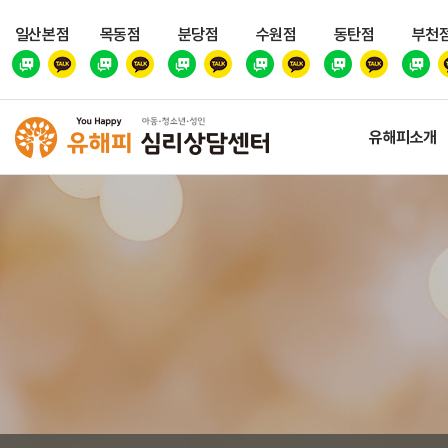
일산본점
목동점
분당점
수원점
동탄점
부천
유해피소개