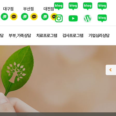
대구점
부산점
대전점
상담
부부,가족상담
치료프로그램
검사프로그램
기업심리상담