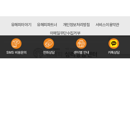
유해피이야기
유해피파트너
개인정보처리방침
서비스이용약관
이메일무단수집거부
SMS 비용문의
전화상담
센터별 안내
카톡상담
[목동점]
서울시 양천구 신목로 34 (신정동 128-113) 하나은행 신목동점 빌딩 6층
대표자 : 구자형
사업자등록번호 : 766-91-00151
문의 : 02-2642-3533
COPYRIGHT 2016 ©YOUHAPPY CORP. ALL RIGHT RESERVED