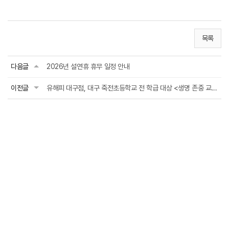
목록
다음글
2026년 설연휴 휴무 일정 안내
이전글
유해피 대구점, 대구 죽전초등학교 전 학급 대상 <생명 존중 교육 프로그램> 실시