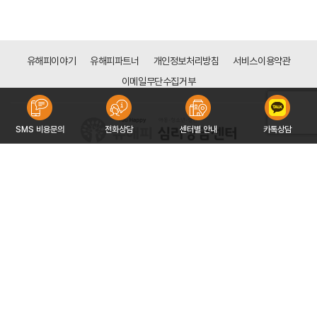
유해피이야기
유해피파트너
개인정보처리방침
서비스이용약관
이메일무단수집거부
SMS 비용문의
전화상담
센터별 안내
카톡상담
[목동점]
서울시 양천구 신목로 34 (신정동 128-113) 하나은행 신목동점 빌딩 6층
대표자 : 구자형
사업자등록번호 : 766-91-00151
문의 : 02-2642-3533
COPYRIGHT 2016 ©YOUHAPPY CORP. ALL RIGHT RESERVED