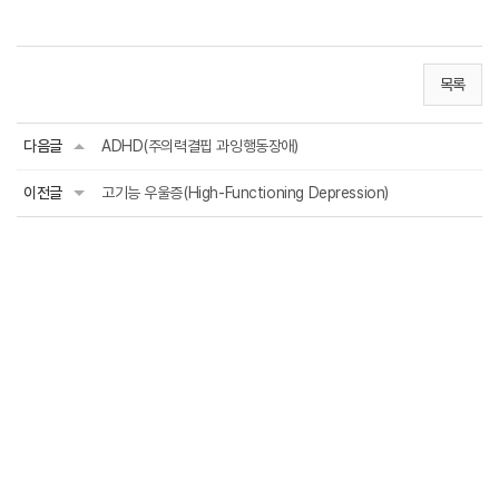
목록
다음글
ADHD(주의력결핍 과잉행동장애)
이전글
고기능 우울증(High-Functioning Depression)