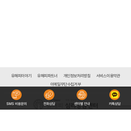
유해피이야기
유해피파트너
개인정보처리방침
서비스이용약관
이메일무단수집거부
SMS 비용문의
전화상담
센터별 안내
카톡상담
[목동점]
서울시 양천구 신목로 34 (신정동 128-113) 하나은행 신목동점 빌딩 6층