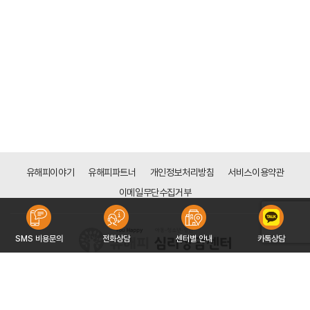
유해피이야기
유해피파트너
개인정보처리방침
서비스이용약관
이메일무단수집거부
SMS 비용문의
전화상담
센터별 안내
카톡상담
[분당점]
경기도 성남시 분당구 성남대로 165(금곡동 161), 3층 308호 (천사의 도시1차 상가)
대표자 : 전은주