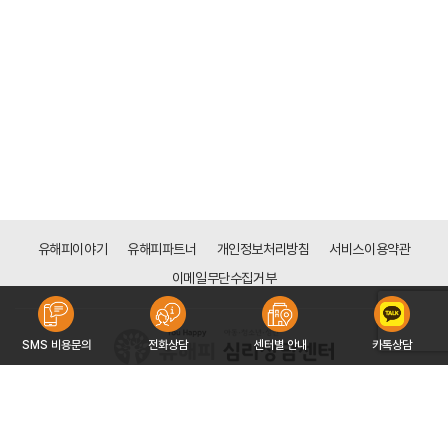
유해피이야기
유해피파트너
개인정보처리방침
서비스이용약관
이메일무단수집거부
SMS 비용문의
전화상담
센터별 안내
카톡상담
[분당점]
경기도 성남시 분당구 성남대로 165(금곡동 161), 3층 308호 (천사의 도시1차 상가)
대표자 : 전은주