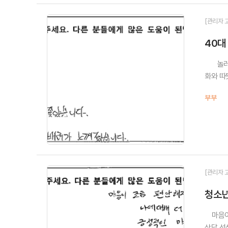
[관리자 
40대
놀러오고
화와 따
부부
[관리자 
청소년
마음이 
상담 선