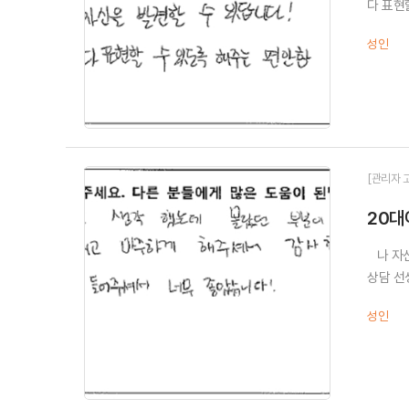
다 표현
성인
[관리자 
20대
나 자신
상담 선
성인