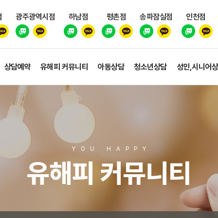
점
광주광역시점
하남점
평촌점
송파잠실점
인천점
상담예약
유해피 커뮤니티
아동상담
청소년상담
성인,시니어
YOU HAPP
Y
유해피 커뮤니티