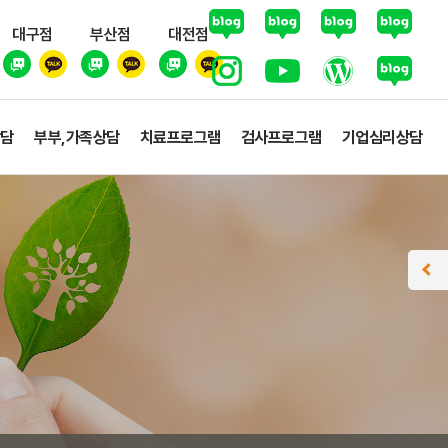
대구점
부산점
대전점
상담
부부,가족상담
치료프로그램
검사프로그램
기업심리상담