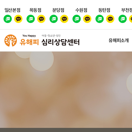
일산본점
목동점
분당점
수원점
동탄점
부천
유해피소개