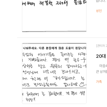
습니다.
성인
[관리자 
20대
마음속에
큰 상처
가족