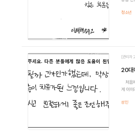
청소년
[관리자 
20대
처음에는
게 이야
성인