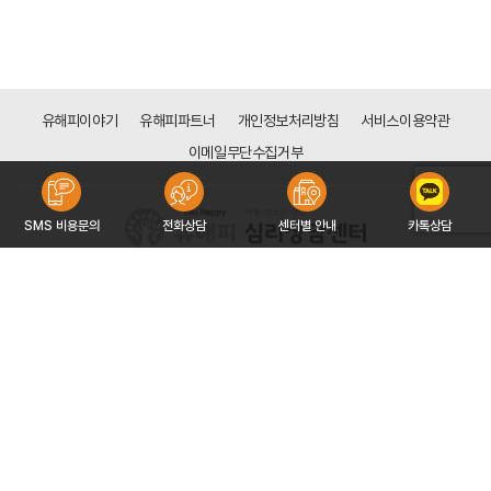
유해피이야기
유해피파트너
개인정보처리방침
서비스이용약관
이메일무단수집거부
SMS 비용문의
전화상담
센터별 안내
카톡상담
[목동점]
서울시 양천구 신목로 34 (신정동 128-113) 하나은행 신목동점 빌딩 6층
대표자 : 구자형
사업자등록번호 : 766-91-00151
문의 : 02-2642-3533
COPYRIGHT 2016 ©YOUHAPPY CORP. ALL RIGHT RESERVED