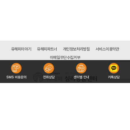
유해피이야기
유해피파트너
개인정보처리방침
서비스이용약관
이메일무단수집거부
SMS 비용문의
전화상담
센터별 안내
카톡상담
[목동점]
서울시 양천구 신목로 34 (신정동 128-113) 하나은행 신목동점 빌딩 6층
대표자 : 구자형
사업자등록번호 : 766-91-00151
문의 : 02-2642-3533
COPYRIGHT 2016 ©YOUHAPPY CORP. ALL RIGHT RESERVED