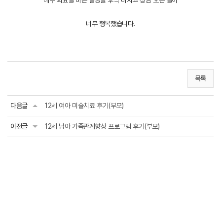
매주 화요일 바쁜 일정을 후딱 마치고 상담 오는 길이
너무 행복했습니다.
목록
다음글
12세 여아 미술치료 후기(부모)
이전글
12세 남아 가족관계향상 프로그램 후기(부모)