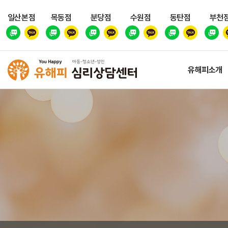
일산본점
목동점
분당점
수원점
동탄점
부천
유해피소개