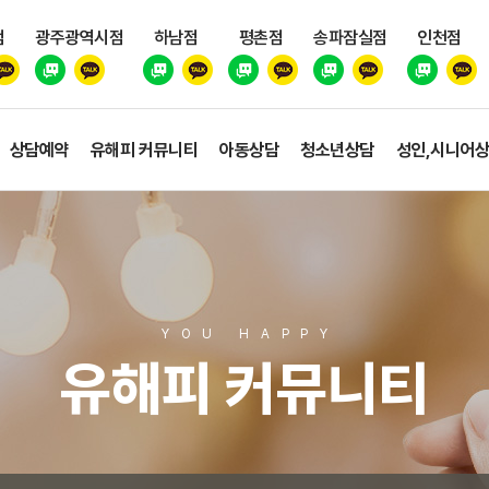
점
광주광역시점
하남점
평촌점
송파잠실점
인천점
상담예약
유해피 커뮤니티
아동상담
청소년상담
성인,시니어
YOU HAPP
Y
유해피 커뮤니티