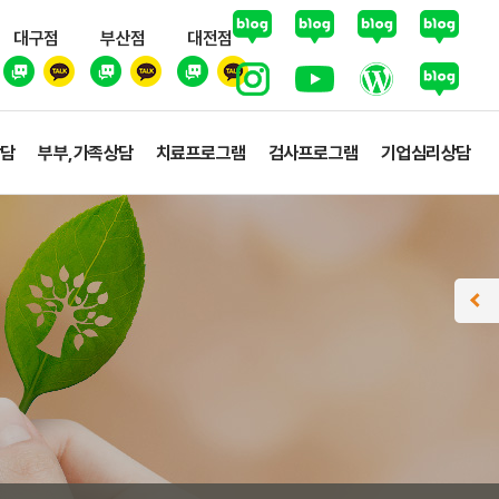
대구점
부산점
대전점
상담
부부,가족상담
치료프로그램
검사프로그램
기업심리상담