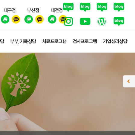
대구점
부산점
대전점
상담
부부,가족상담
치료프로그램
검사프로그램
기업심리상담