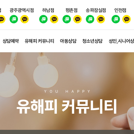
점
광주광역시점
하남점
평촌점
송파잠실점
인천점
상담예약
유해피 커뮤니티
아동상담
청소년상담
성인,시니어
YOU HAPP
Y
유해피 커뮤니티