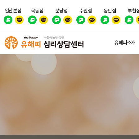
일산본점
목동점
분당점
수원점
동탄점
부천
유해피소개