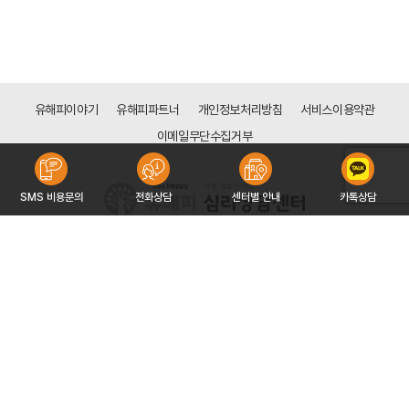
유해피이야기
유해피파트너
개인정보처리방침
서비스이용약관
이메일무단수집거부
SMS 비용문의
전화상담
센터별 안내
카톡상담
[목동점]
[분당점]
경기도 성남시 분당구 성남대로 165(금곡동 161), 3층 308호 (천사의 도시1차 상가)
서울시 양천구 신목로 34 (신정동 128-113) 하나은행 신목동점 빌딩 6층
대표자 : 구자형
대표자 : 전은주
사업자등록번호 : 532-91-00882
사업자등록번호 : 766-91-00151
문의 : 02-2642-3533
문의 : 031-715-3550
COPYRIGHT 2016 ©YOUHAPPY CORP. ALL RIGHT RESERVED
COPYRIGHT 2016 ©YOUHAPPY CORP. ALL RIGHT RESERVED