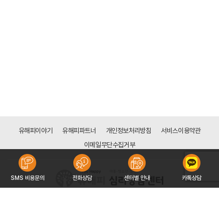
유해피이야기
유해피파트너
개인정보처리방침
서비스이용약관
이메일무단수집거부
SMS 비용문의
전화상담
센터별 안내
카톡상담
[목동점]
서울시 양천구 신목로 34 (신정동 128-113) 하나은행 신목동점 빌딩 6층