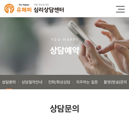
YOU HAPP
Y
상담예약
상담문의
상담절차안내
전화/화상상담
자주하는 질문
촬영(방송)문의
상담문의