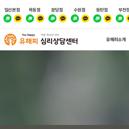
일산본점
목동점
분당점
수원점
동탄점
부천
유해피소개