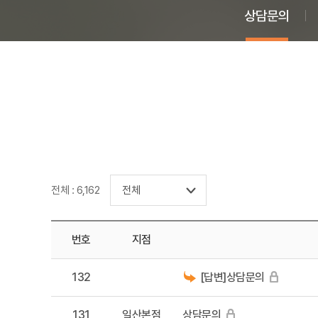
상담문의
전체 : 6,162
번호
지점
132
[답변]상담문의
131
일산본점
상담문의