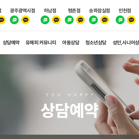
점
광주광역시점
하남점
평촌점
송파잠실점
인천점
상담예약
유해피 커뮤니티
아동상담
청소년상담
성인,시니어
YOU HAPP
Y
상담예약