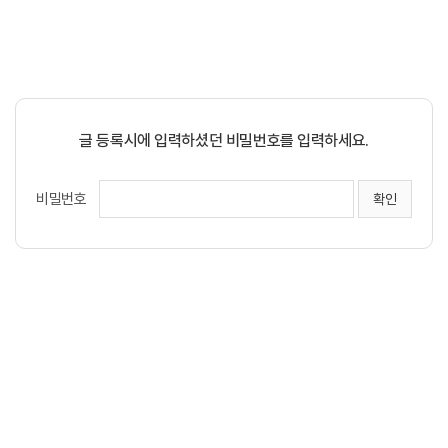
글 등록시에 입력하셨던 비밀번호를 입력하세요.
비밀번호