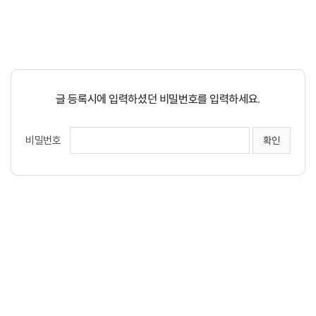
글 등록시에 입력하셨던 비밀번호를 입력하세요.
비밀번호