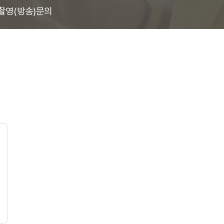
촬영(방송)문의