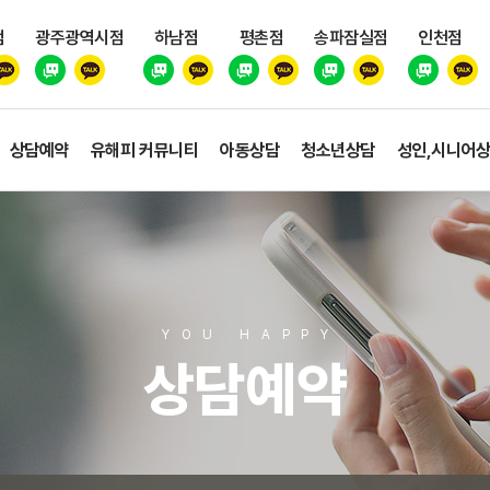
점
광주광역시점
하남점
평촌점
송파잠실점
인천점
상담예약
유해피 커뮤니티
아동상담
청소년상담
성인,시니어
YOU HAPP
Y
상담예약