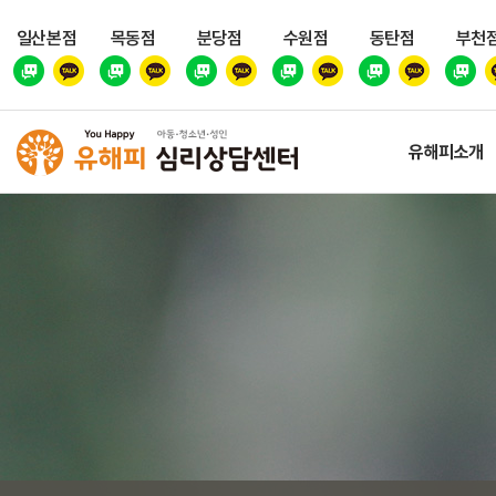
일산본점
목동점
분당점
수원점
동탄점
부천
유해피소개