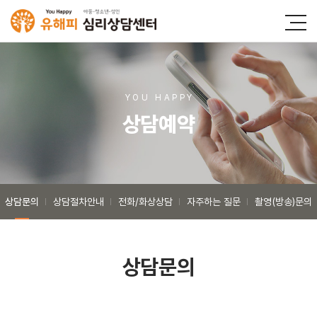
YOU HAPP
Y
상담예약
상담문의
상담절차안내
전화/화상상담
자주하는 질문
촬영(방송)문의
상담문의