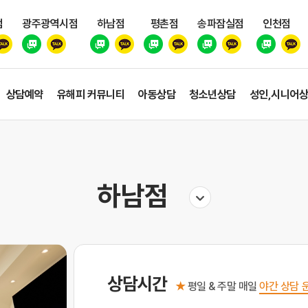
점
광주광역시점
하남점
평촌점
송파잠실점
인천점
상담예약
유해피 커뮤니티
아동상담
청소년상담
성인,시니어
하남점
상담시간
★
평일 & 주말 매일
야간 상담 