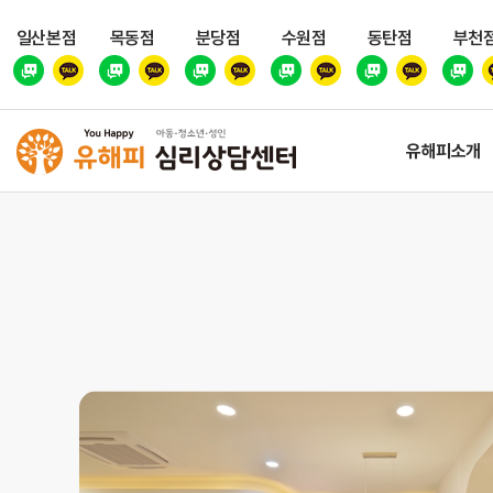
일산본점
목동점
분당점
수원점
동탄점
부천
유해피소개