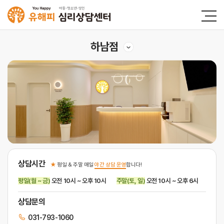
하남점
상담시간
★
평일 & 주말 매일
야간 상담 운영
합니다!
평일(월 ~ 금)
오전 10시 ~ 오후 10시
주말(토, 일)
오전 10시 ~ 오후 6시
상담문의
031-793-1060