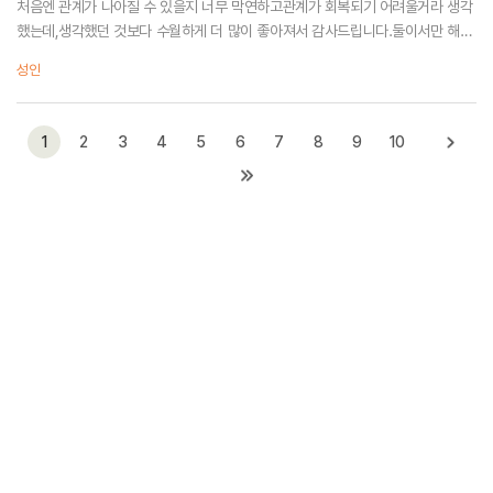
처음엔 관계가 나아질 수 있을지 너무 막연하고관계가 회복되기 어려울거라 생각
했는데,생각했던 것보다 수월하게 더 많이 좋아져서 감사드립니다.둘이서만 해결
하기 어려운 상황이었는데매주 상담하러 오면 얘기 들어주시는김선미 선생님께
성인
서 계셔서 감사했습...
1
2
3
4
5
6
7
8
9
10