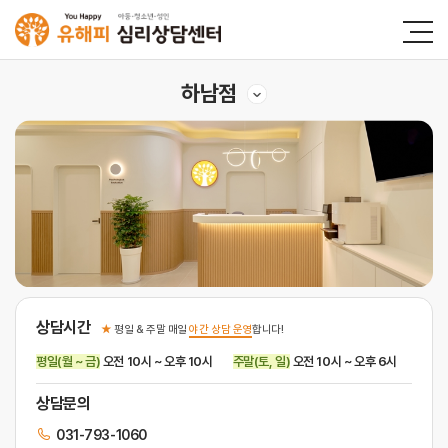
하남점
상담시간
★
평일 & 주말 매일
야간 상담 운영
합니다!
평일(월 ~ 금)
오전 10시 ~ 오후 10시
주말(토, 일)
오전 10시 ~ 오후 6시
상담문의
031-793-1060