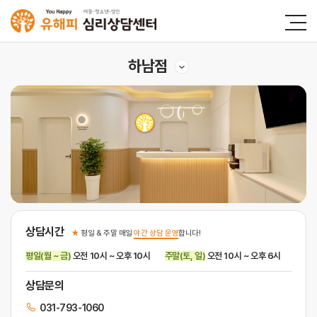
하남점
상담시간
★
평일 & 주말 매일
야간 상담 운영
합니다!
평일(월 ~ 금)
오전 10시 ~ 오후 10시
주말(토, 일)
오전 10시 ~ 오후 6시
상담문의
031-793-1060