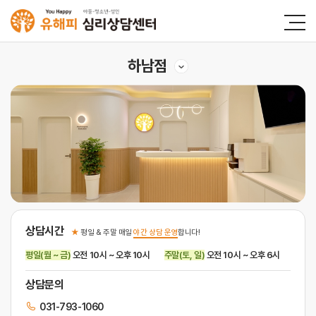
하남점
상담시간
★
평일 & 주말 매일
야간 상담 운영
합니다!
평일(월 ~ 금)
오전 10시 ~ 오후 10시
주말(토, 일)
오전 10시 ~ 오후 6시
상담문의
031-793-1060